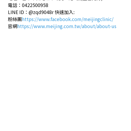
電話：0422500958
LINE ID：@zqd9048r 快速加入:
粉絲團
https://www.facebook.com/meijingclinic/
官網
https://www.meijing.com.tw/about/about-us