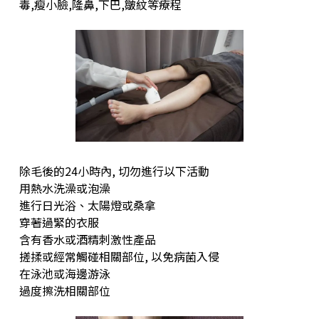
毒,瘦小臉,隆鼻,下巴,皺紋等療程
除毛後的24小時內, 切勿進行以下活動
用熱水洗澡或泡澡
進行日光浴、太陽燈或桑拿
穿著過緊的衣服
含有香水或酒精刺激性產品
搓揉或經常觸碰相關部位, 以免病菌入侵
在泳池或海邊游泳
過度擦洗相關部位