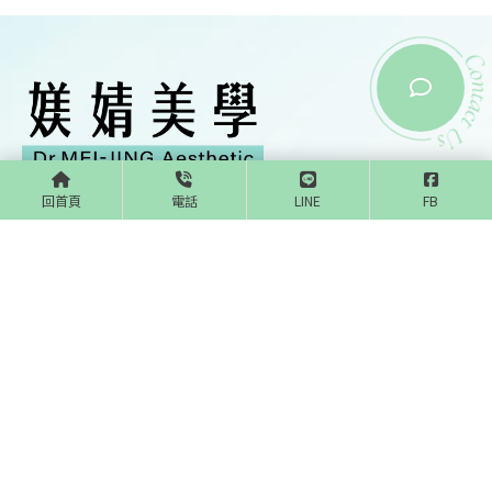
回首頁
電話
LINE
FB
@zqd9048r
04-22500958
meijingclinic@gmail.com
台中市西屯區市政北一路1號
回首頁
關於我們
療程項目
醫師介紹
最新消息
案例分享