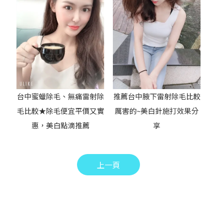
台中蜜蠟除毛、無痛雷射除
推薦台中腋下雷射除毛比較
毛比較★除毛便宜平價又實
厲害的~美白針施打效果分
惠，美白點滴推薦
享
上一頁