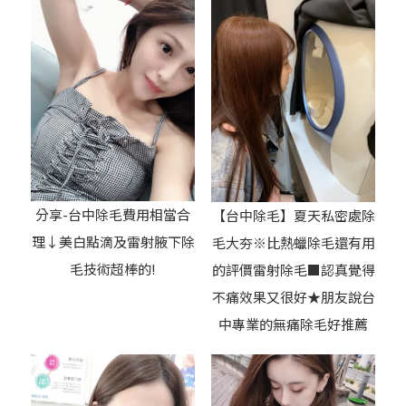
分享-台中除毛費用相當合
【台中除毛】夏天私密處除
理↓美白點滴及雷射腋下除
毛大夯※比熱蠟除毛還有用
毛技術超棒的!
的評價雷射除毛■認真覺得
不痛效果又很好★朋友說台
中專業的無痛除毛好推薦