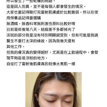
所以發⽣了⼀些乾癢的問題，
這是因⼈⽽異，並不是每個⼈都會發⽣的情況，
⼤家也要記得剛打完雷射肌膚處於比較脆弱，所以在使
⽤保養品記得要選購
無酒精，無香料等無刺激性原料比較好唷
⽬前是術後第八天，結痂差不多都掉光了
淡斑的部分我是沒有特別明顯感受到，但有可能是我請
醫⽣不要打太深的緣故，因為我後天還有
其他⼯作，
但我的膚況真的變得超好，尤其是在上妝過程中，會發
現平時容易浮粉的地⽅，
⾃從打了雷射後肌膚真的就像⽔煮肌⼀樣