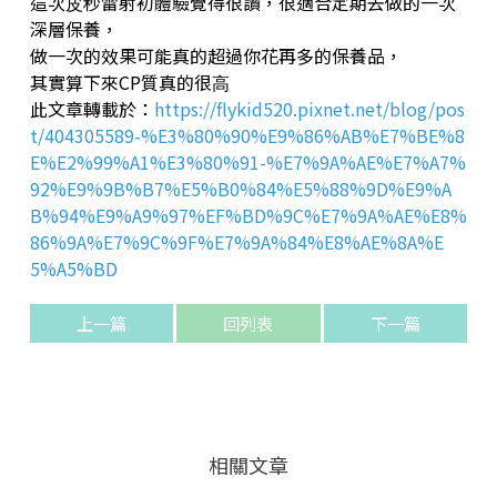
這次⽪秒雷射初體驗覺得很讚，很適合定期去做的⼀次
深層保養，
做⼀次的效果可能真的超過你花再多的保養品，
其實算下來CP質真的很⾼
此文章轉載於：
https://flykid520.pixnet.net/blog/pos
t/404305589-%E3%80%90%E9%86%AB%E7%BE%8
E%E2%99%A1%E3%80%91-%E7%9A%AE%E7%A7%
92%E9%9B%B7%E5%B0%84%E5%88%9D%E9%A
B%94%E9%A9%97%EF%BD%9C%E7%9A%AE%E8%
86%9A%E7%9C%9F%E7%9A%84%E8%AE%8A%E
5%A5%BD
上一篇
回列表
下一篇