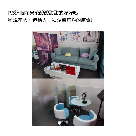
P.S這個花果茶酸酸甜甜的好好喝
雖說不⼤，但給⼈⼀種溫馨可靠的感覺!