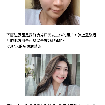
下⾯這張圖是我術後第四天去⼯作的照片，臉上還沒退
紅的地⽅都是可以完全被遮瑕掉的~
P.S那天的妝也超貼的