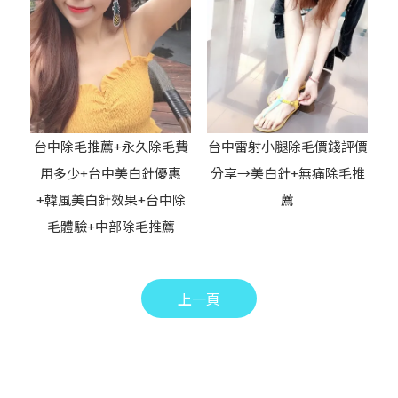
台中除毛推薦+永久除毛費
台中雷射小腿除毛價錢評價
用多少+台中美白針優惠
分享→美白針+無痛除毛推
+韓風美白針效果+台中除
薦
毛體驗+中部除毛推薦
上一頁