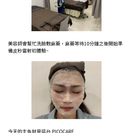
美容師會幫忙洗臉敷⿇藥，⿇藥等待10分鐘之後開始準
備⽪秒雷射初體驗~
今天的主⾓就是這台 PICOCARE