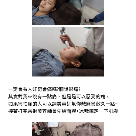
⼀定會有⼈好奇會痛嗎?聽說很痛?
其實對我來說有⼀點痛，但是是可以忍受的痛，
如果害怕痛的⼈可以請美容師幫你敷⿇藥敷久⼀點~
接著打完雷射美容師會先給⾯膜+冰敷鎮定⼀下肌膚