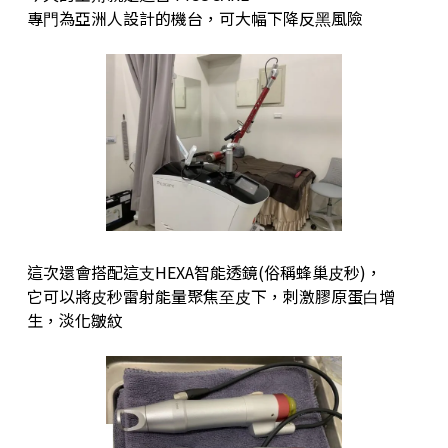
專⾨為亞洲⼈設計的機台，可⼤幅下降反⿊風險
這次還會搭配這⽀HEXA智能透鏡(俗稱蜂巢⽪秒)，
它可以將⽪秒雷射能量聚焦⾄⽪下，刺激膠原蛋⽩增
⽣，淡化皺紋