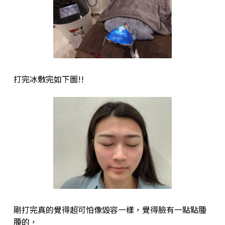
打完冰敷完如下圖!!
剛打完真的覺得超可怕像毀容⼀樣，覺得臉有⼀點點腫
腫的，