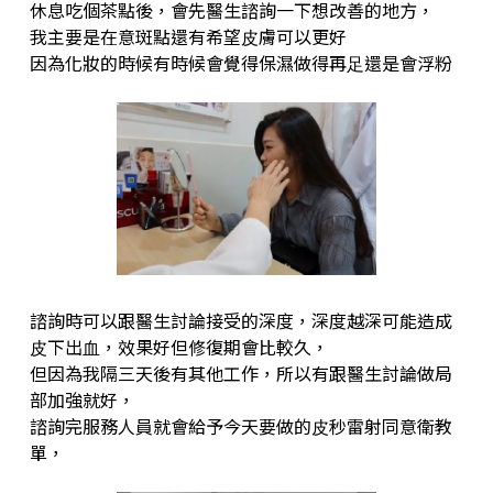
休息吃個茶點後，會先醫⽣諮詢⼀下想改善的地⽅，
我主要是在意斑點還有希望⽪膚可以更好
因為化妝的時候有時候會覺得保濕做得再⾜還是會浮粉
諮詢時可以跟醫⽣討論接受的深度，深度越深可能造成
⽪下出⾎，效果好但修復期會比較久，
但因為我隔三天後有其他⼯作，所以有跟醫⽣討論做局
部加強就好，
諮詢完服務⼈員就會給予今天要做的⽪秒雷射同意衛教
單，