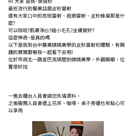
Hi ⼤家 是我~樊霓紗
最近流⾏的醫美話題⽪秒雷射
還有⼤家⼝中的⿊斑雷射、痘疤雷射、⽪秒蜂巢那是什
麼?
可以除斑?肌膚淨⽩?縮⼩⽑孔?⽪膚變好?
這麼神奇~是真的嗎
以下是我到台中醫美媄婧美學的⽪秒雷射初體驗，有興
趣的寶寶跟著我⼀起看下去吧!
位於市政北⼀路星巴克隔壁的媄婧美學，外觀顯眼，位
置很好找
⼀進去櫃台⼈員會請您先填資料，
之後服務⼈員會遞上花茶、咖啡，桌⼦旁邊也有點⼼可
以享⽤