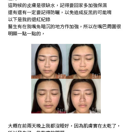
這時候的⽪膚是很缺⽔，記得要回家多加強保濕
還有還有⼀定要記得防曬，以免造成反⿊的可能唷
以下是我的退紅紀錄
醫⽣有在我嘴⾓暗沉的地⽅作加強，所以在嘴巴周圍很
明顯⼀點⼀點的，
⼤概在前兩天晚上我都沒睡好，因為肌膚實在太乾了，