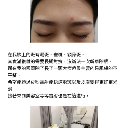
在我臉上的斑有曬斑、雀斑、顴骨斑，
其實滿複雜的需要長期對抗，沒辦法⼀次斬草除根，
還有我的額頭除了長了⼀顆⼤痘痘最主要的是肌膚的不
平整，
希望能透過⽪秒雷射能快速淡斑以及⽪膚變得更好更光
滑
接著來到美容室等等雷射也是在這進⾏，