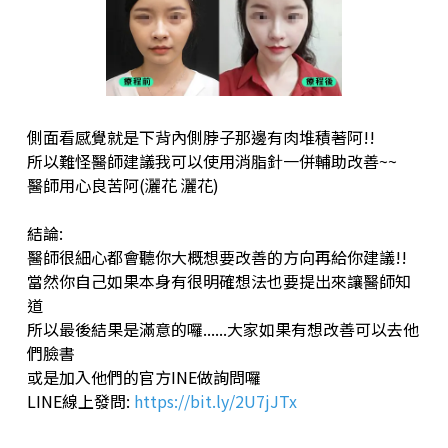
側面看感覺就是下背內側脖子那邊有肉堆積著阿!!
所以難怪醫師建議我可以使用消脂針一併輔助改善~~
醫師用心良苦阿(灑花 灑花)
結論:
醫師很細心都會聽你大概想要改善的方向再給你建議!!
當然你自己如果本身有很明確想法也要提出來讓醫師知
道
所以最後結果是滿意的囉......大家如果有想改善可以去他
們臉書
或是加入他們的官方INE做詢問囉
LINE線上發問:
https://bit.ly/2U7jJTx