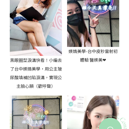
媄婧美學-台中皮秒雷射初
體驗 醫媄美❤
黑眼圈型淚溝快看！小編去
了台中媄婧美學，用公主玻
尿酸填補凹陷淚溝，實現公
主臉心願（歡呼聲）