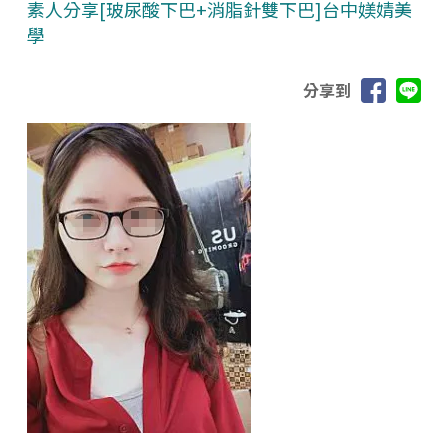
素人分享[玻尿酸下巴+消脂針雙下巴]台中媄婧美
學
分享到