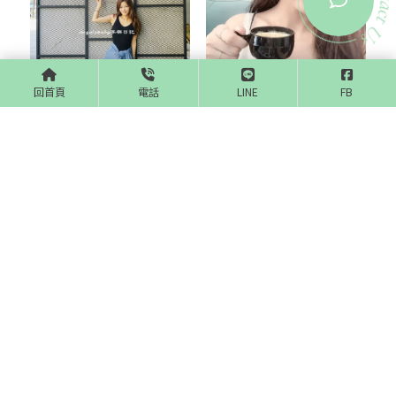
回首頁
電話
LINE
FB
台中蜜蠟除毛、無痛雷射除
【台中除⽑】媄婧美學 德
毛比較★除毛便宜平價又實
國光纖除⽑雷射、雷射除
惠，美白點滴推薦
⽑、永久除⽑、美腿、⽩皙
腿、無痛除⽑
上一頁