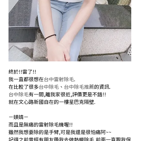
終於!!雷了!!
我一直都很想在
台中雷射除毛
.
在比較了很多
台中除毛
、
台中除毛推薦
的資訊.
台中除毛
有一間,離我家很近,評價更是不錯!!
就在文心路新國自在的一樓星巴克隔壁.
－媄婧－
而且是無痛的雷射除毛機喔!!
雖然我想要除的是手臂,可是我還是很怕痛阿~~
記得之前曾經有朋友帶我去做熱蠟除毛,前面一直跟我保