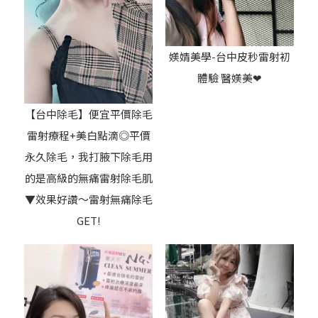
媄婧美學-台中皮秒雷射初
體驗 醫媄美❤
【台中除毛】便宜平價除毛
雷射療程+美白點滴◎平價
永久除毛，我打腋下除毛用
的是高級的無痛雷射除毛肌
▼效果好讚～雷射無痛除毛
GET!