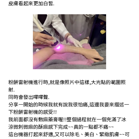
皮膚看起來更加白皙.
粉餅雷射機進行時,就是像照片中這樣,大光點的範圍照
射.
同時會發出嗶嗶聲.
分享一開始的時候我就有說我很怕痛,這邊我要來描述一
下粉餅雷射機的感受!!
我前面都沒有敷麻藥膏喔!!整個過程就在一個充滿了冰
涼微刺微麻的酥麻感下完成~~真的一點都不痛~~
這台機器打起來舒適,又可以除毛、美白、緊緻肌膚~~可