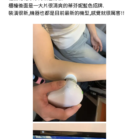
櫃檯後面是一大片很清爽的蒂芬妮藍色招牌.
裝潢很新,機器也都是目前最新的機型,感覺就很厲害!!