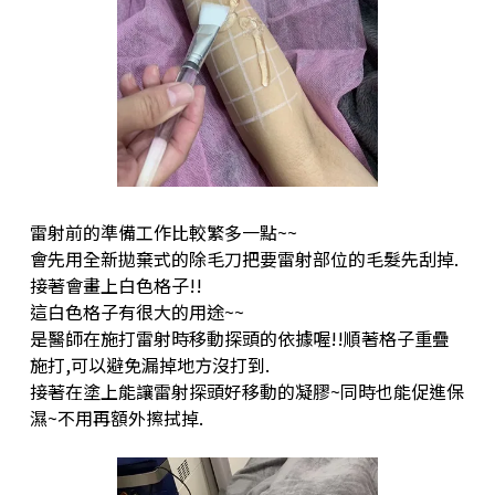
雷射前的準備工作比較繁多一點~~
會先用全新拋棄式的除毛刀把要雷射部位的毛髮先刮掉.
接著會畫上白色格子!!
這白色格子有很大的用途~~
是醫師在施打雷射時移動探頭的依據喔!!順著格子重疊
施打,可以避免漏掉地方沒打到.
接著在塗上能讓雷射探頭好移動的凝膠~同時也能促進保
濕~不用再額外擦拭掉.